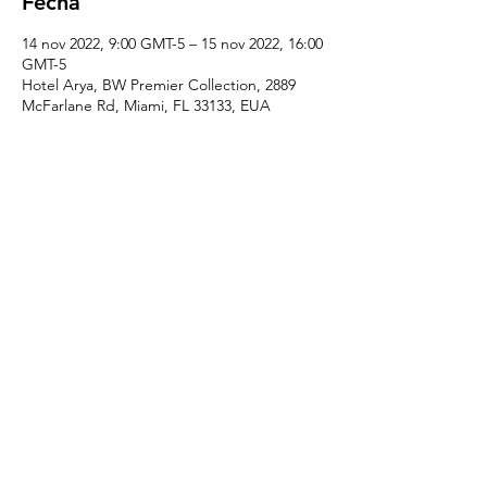
Fecha
14 nov 2022, 9:00 GMT-5 – 15 nov 2022, 16:00
GMT-5
Hotel Arya, BW Premier Collection, 2889
McFarlane Rd, Miami, FL 33133, EUA
Registro
Venta finalizada
Tipo de entrada
Pase de delegado - precio
completo
Precio
999,00 US$