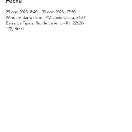
Fecha
29 ago 2023, 8:40 – 30 ago 2023, 17:30
Windsor Barra Hotel, AV. Lúcio Costa, 2630 -
Barra da Tijuca, Río de Janeiro - RJ, 22620-
172, Brasil
Registro
Venta finalizada
Tipo de entrada
Pase de delegado
Leer más
Precio
3999,00 BRL