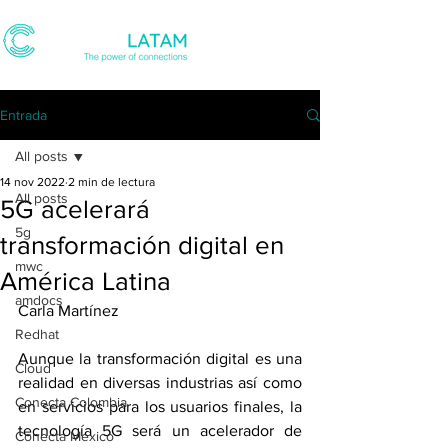
Entrada
All posts
14 nov 2022
2 min de lectura
All posts
5G acelerará
5g
transformación digital en
mwc
América Latina
amdocs
Carla Martínez
Redhat
Aunque la transformación digital es una 
Cloud
realidad en diversas industrias así como 
Conecta Colombia
en servicios para los usuarios finales, la 
tecnología 5G será un acelerador de 
Conecta Mexico