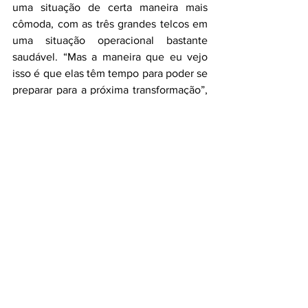
uma situação de certa maneira mais 
cômoda, com as três grandes telcos em 
uma situação operacional bastante 
saudável. “Mas a maneira que eu vejo 
isso é que elas têm tempo para poder se 
preparar para a próxima transformação”, 
disse. “É preciso estar preparado para 
utilizar novas alavancas de crescimento. 
E tem o luxo de realmente parar, pensar 
e entender como vai poder fazer isso, 
porque existe uma janela de 
oportunidade e não há que desperdiçá-
la”, completou.