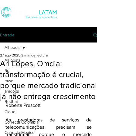
Entrada
All posts
27 ago 2025
3 min de lectura
All posts
Ari Lopes, Omdia:
5g
transformação é crucial,
mwc
porque mercado tradicional
amdocs
já não entrega crescimento
Redhat
Roberta Prescott 
Cloud
As prestadoras de serviços de 
Conecta Colombia
telecomunicações precisam se 
Conecta Mexico
transformar, porque o mercado 