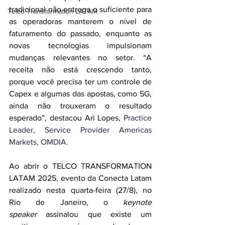
tradicional não entrega o suficiente para 
Telco Transformation LATAM
as operadoras manterem o nível de 
faturamento do passado, enquanto as 
novas tecnologias impulsionam 
mudanças relevantes no setor. “A 
receita não está crescendo tanto, 
porque você precisa ter um controle de 
Capex e algumas das apostas, como 5G, 
ainda não trouxeram o resultado 
esperado”, destacou Ari Lopes, 
Practice 
Leader, Service Provider Americas 
Markets, OMDIA.
Ao abrir o TELCO TRANSFORMATION 
LATAM 2025, evento da Conecta Latam 
realizado nesta quarta-feira (27/8), no 
Rio de Janeiro, o 
keynote 
speaker
 assinalou que existe um 