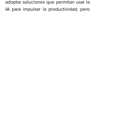
adoptar soluciones que permitan usar la 
IA para impulsar la productividad, pero 
minimizando riesgos. “Nunca los vamos 
a eliminar por completo, pero sí 
podemos proteger lo que se está 
transfiriendo en estas herramientas”.
Preparación para incidentes
: contar con 
servicios como un SOC (Centro de 
Operaciones de Seguridad), que 
permitan una detección rápida, 
respuesta ágil y un plan de acción 
definido y probado regularmente. 
“Responder ágilmente disminuye los 
tiempos de afectación a la operación”.