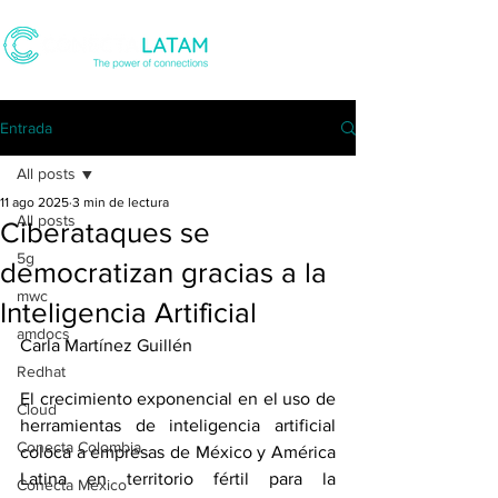
Entrada
All posts
11 ago 2025
3 min de lectura
All posts
Ciberataques se
5g
democratizan gracias a la
mwc
Inteligencia Artificial
amdocs
Carla Martínez Guillén
Redhat
El crecimiento exponencial en el uso de 
Cloud
herramientas de inteligencia artificial 
Conecta Colombia
coloca a empresas de México y América 
Latina en territorio fértil para la 
Conecta Mexico