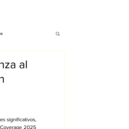
CONTACTO
TS
BLOG
co
nza al
n
 significativos, 
 Coverage 2025 