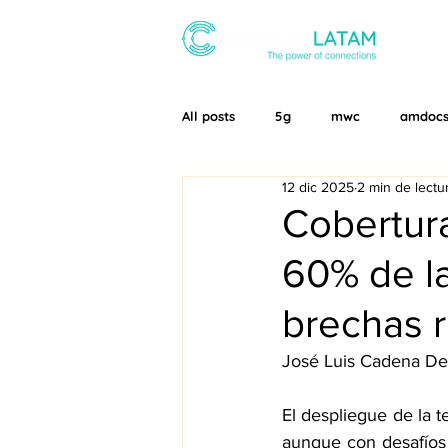
SOBR
All posts
5g
mwc
amdoc
12 dic 2025
2 min de lectu
Telco Transformation LATAM
Cobertura
60% de la
brechas r
José Luis Cadena De
El despliegue de la t
aunque con desafíos