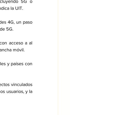
ncluyendo 5G o 
ndica la UIT.
edes 4G, un paso 
 de 5G.
on acceso a al 
ancha móvil.
les y países con 
ectos vinculados 
s usuarios, y la 