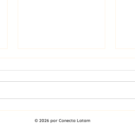
Analistas ven un mercado
El m
telco más concentrado, con
Lati
foco en rentabilidad,
reto
© 2026 por Conecta Latam
regulación y nuevas
alca
tecnologías
más 