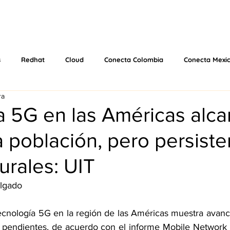
E
EVENTOS
QUE HACEMOS
VÍDEOS
PODCAS
s
Redhat
Cloud
Conecta Colombia
Conecta Mexi
ra
 5G en las Américas alca
 población, pero persiste
urales: UIT
lgado
ecnología 5G en la región de las Américas muestra avances
 pendientes, de acuerdo con el informe Mobile Network