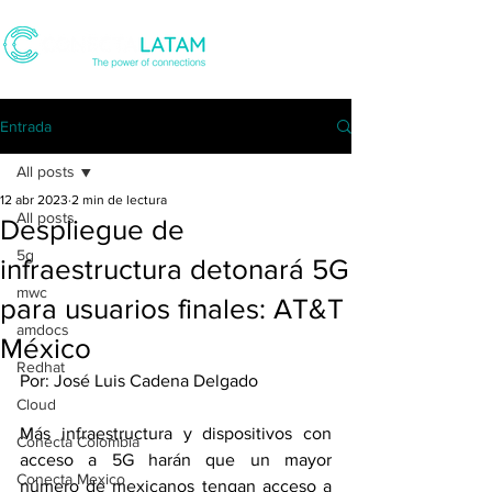
Entrada
All posts
12 abr 2023
2 min de lectura
All posts
Despliegue de
5g
infraestructura detonará 5G
mwc
para usuarios finales: AT&T
amdocs
México
Redhat
Por: José Luis Cadena Delgado
Cloud
Más infraestructura y dispositivos con 
Conecta Colombia
acceso a 5G harán que un mayor 
Conecta Mexico
número de mexicanos tengan acceso a 