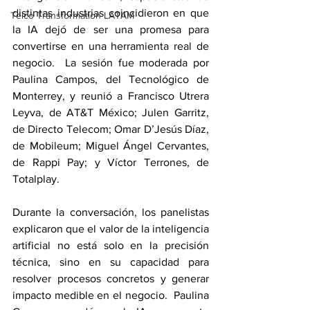
distintas industrias coincidieron en que 
Telco Transformation LATAM
la IA dejó de ser una promesa para 
convertirse en una herramienta real de 
negocio.  La sesión fue moderada por 
Paulina Campos, del Tecnológico de 
Monterrey, y reunió a Francisco Utrera 
Leyva, de AT&T México; Julen Garritz, 
de Directo Telecom; Omar D’Jesús Díaz, 
de Mobileum; Miguel Ángel Cervantes, 
de Rappi Pay; y Víctor Terrones, de 
Totalplay.
Durante la conversación, los panelistas 
explicaron que el valor de la inteligencia 
artificial no está solo en la precisión 
técnica, sino en su capacidad para 
resolver procesos concretos y generar 
impacto medible en el negocio.  Paulina 