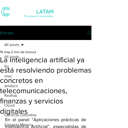
Entrada
All posts
15 may
2 min de lectura
All posts
La inteligencia artificial ya
5g
está resolviendo problemas
mwc
concretos en
amdocs
telecomunicaciones,
Redhat
finanzas y servicios
Cloud
digitales
Conecta Colombia
En el panel “Aplicaciones prácticas de 
Conecta Mexico
Inteligencia Artificial”, especialistas de 