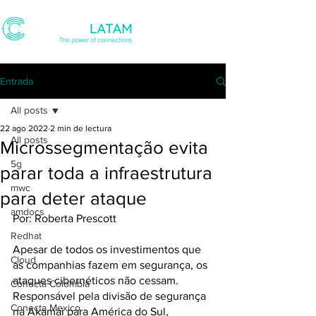
Entrada
All posts
22 ago 2022
2 min de lectura
All posts
Microssegmentação evita
5g
parar toda a infraestrutura
mwc
para deter ataque
amdocs
Por: Roberta Prescott
Redhat
Apesar de todos os investimentos que 
Cloud
as companhias fazem em segurança, os 
ataques cibernéticos não cessam. 
Conecta Colombia
Responsável pela divisão de segurança 
Conecta Mexico
na Akamai para América do Sul, 