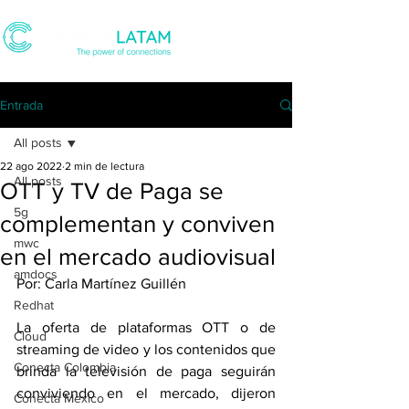
Entrada
All posts
22 ago 2022
2 min de lectura
All posts
OTT y TV de Paga se
5g
complementan y conviven
mwc
en el mercado audiovisual
amdocs
Por: Carla Martínez Guillén
Redhat
La oferta de plataformas OTT o de 
Cloud
streaming de video y los contenidos que 
Conecta Colombia
brinda la televisión de paga seguirán 
conviviendo en el mercado, dijeron 
Conecta Mexico