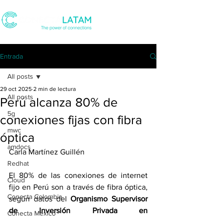
Entrada
All posts
29 oct 2025
2 min de lectura
All posts
Perú alcanza 80% de
5g
conexiones fijas con fibra
mwc
óptica
amdocs
Carla Martínez Guillén
Redhat
El 80% de las conexiones de internet 
Cloud
fijo en Perú son a través de fibra óptica, 
Conecta Colombia
según datos del 
Organismo Supervisor 
de Inversión Privada en 
Conecta Mexico