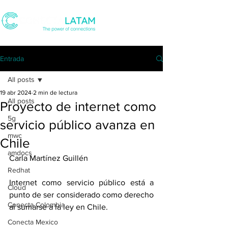
Entrada
All posts
19 abr 2024
2 min de lectura
All posts
Proyecto de internet como
5g
servicio público avanza en
mwc
Chile
amdocs
Carla Martínez Guillén
Redhat
Internet como servicio público está a 
Cloud
punto de ser considerado como derecho 
Conecta Colombia
al sumarse a la ley en Chile.
Conecta Mexico