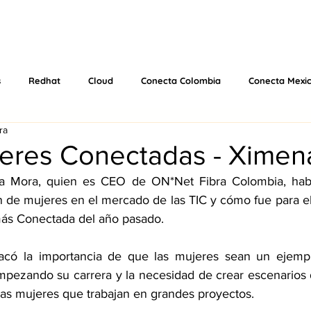
E
EVENTOS
QUE HACEMOS
VÍDEOS
PODCAS
s
Redhat
Cloud
Conecta Colombia
Conecta Mexi
ra
jeres Conectadas - Ximen
a Mora, quien es CEO de ON*Net Fibra Colombia, habl
ón de mujeres en el mercado de las TIC y cómo fue para el
más Conectada del año pasado.
tacó la importancia de que las mujeres sean un ejempl
mpezando su carrera y la necesidad de crear escenarios
 las mujeres que trabajan en grandes proyectos.