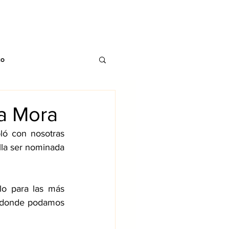
CONTACTO
TS
BLOG
co
a Mora
ó con nosotras 
la ser nominada 
o para las más 
 donde podamos 