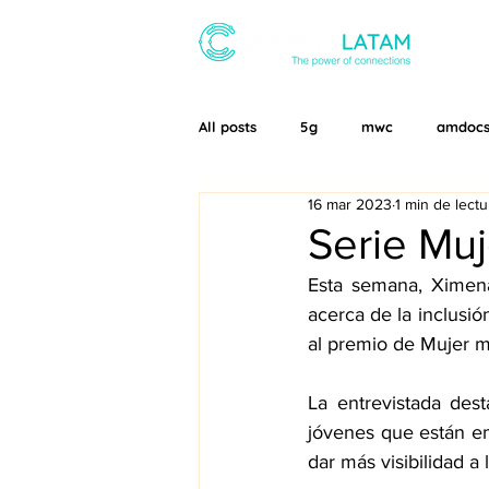
SOBR
All posts
5g
mwc
amdoc
16 mar 2023
1 min de lectu
Telco Transformation LATAM
Serie Mu
Esta semana, Ximen
acerca de la inclusi
al premio de Mujer 
La entrevistada des
jóvenes que están e
dar más visibilidad a