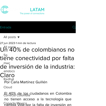
Entrada
All posts
27 jun 2023
1 min de lectura
All posts
Un 40% de colombianos no
5g
tiene conectividad por falta
mwc
de inversión de la industria:
amdocs
Claro
Redhat
Por Carla Martínez Guillén
Cloud
El 40% de los ciudadanos en Colombia 
Conecta Colombia
no tienen acceso a la tecnología que 
Conecta Mexico
cambia vida por la falta de inversión en 