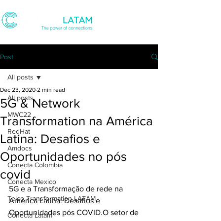
Post
All posts
Dec 23, 2020
2 min read
All posts
5G & Network
MWC22
Transformation na América
RedHat
Latina: Desafios e
Amdocs
Oportunidades no pós
Conecta Colombia
covid
Conecta Mexico
5G e a Transformação de rede na 
Telco Transformation LATAM
América Latina: Desafios e 
Oportunidades pós COVID.O setor de 
Conecta Latam