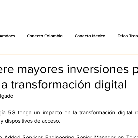
 US
EVENTS
WHAT WE DO
VIDEOS
PODCAS
Amdocs
Conecta Colombia
Conecta Mexico
Telco Tra
MWC25
MWC26
ere mayores inversiones 
la transformación digital
lgado
gía 5G tenga un impacto en la transformación digital r
y dispositivos de acceso.
ue Added Services Engineering Senior Manager en Telce