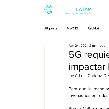
ABOUT
All posts
MWC22
RedHat
Apr 24, 2024
2 min read
Conecta Latam
MWC24
5G requi
impactar 
José Luis Cadena De
Para que la tecnolo
inversiones en redes 
Sergio Collazo, Val