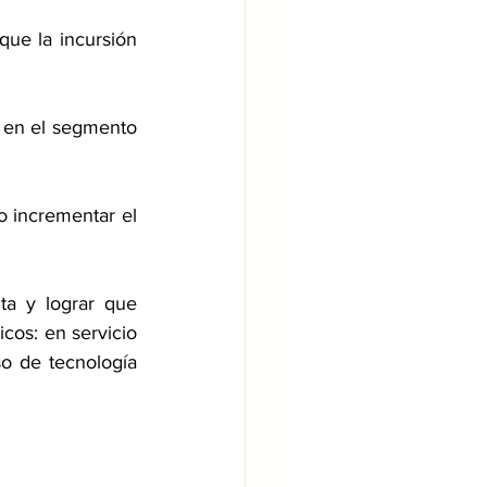
ue la incursión 
 en el segmento 
 incrementar el 
a y lograr que 
cos: en servicio 
so de tecnología 