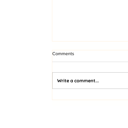
Comments
Write a comment...
Soberanía de datos y
ciberseguridad: expertos
alertan sobre los nuevos
riesgos de la IA para el
General Conditions: Tickets
ecosistema digital