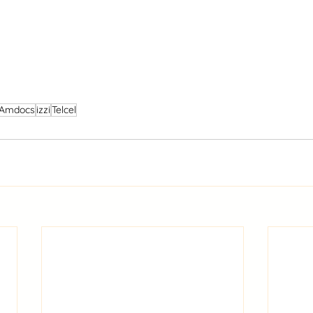
Amdocs
izzi
Telcel