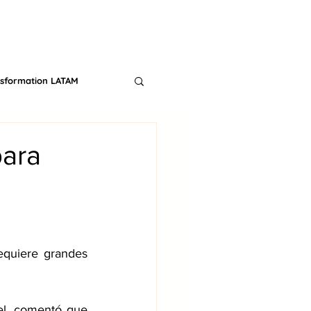
CONTACT
TS
BLOG
nsformation LATAM
para
equiere grandes 
l, comentó que 