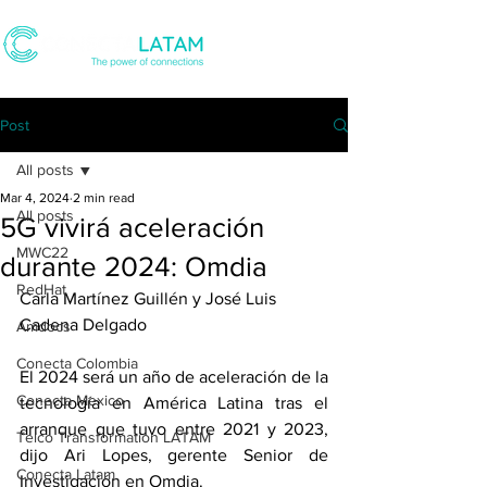
Post
All posts
Mar 4, 2024
2 min read
All posts
5G vivirá aceleración
MWC22
durante 2024: Omdia
RedHat
Carla Martínez Guillén y José Luis 
Cadena Delgado
Amdocs
Conecta Colombia
El 2024 será un año de aceleración de la 
Conecta Mexico
tecnología en América Latina tras el 
arranque que tuvo entre 2021 y 2023, 
Telco Transformation LATAM
dijo Ari Lopes, gerente Senior de 
Conecta Latam
Investigación en Omdia.