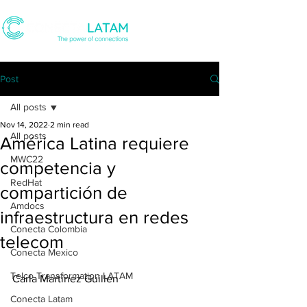
Post
All posts
Nov 14, 2022
2 min read
All posts
América Latina requiere
MWC22
competencia y
RedHat
compartición de
Amdocs
infraestructura en redes
Conecta Colombia
telecom
Conecta Mexico
Telco Transformation LATAM
Carla Martínez Guillén
Conecta Latam