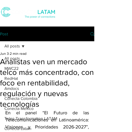
Post
All posts
Jun 3
2 min read
All posts
Analistas ven un mercado
MWC22
telco más concentrado, con
RedHat
foco en rentabilidad,
Amdocs
regulación y nuevas
Conecta Colombia
tecnologías
Conecta Mexico
En el panel “El Futuro de las 
Telco Transformation LATAM
Telecomunicaciones en Latinoamérica: 
Visiones y Prioridades 2026-2027”, 
Conecta Latam