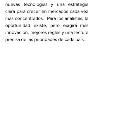
nuevas tecnologías y una estrategia 
clara para crecer en mercados cada vez 
más concentrados.  Para los analistas, la 
oportunidad existe, pero exigirá más 
innovación, mejores reglas y una lectura 
precisa de las prioridades de cada país.
5G
transformación digital
inteligencia artificial
Omdia
mercado telco
ciberseguridad
innovación
servicios digitales
políticas públicas
regulación