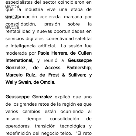
especialistas del sector coincidieron en 
MWC24
que la industria vive una etapa de 
transformación acelerada, marcada por 
MWC25
consolidación, presión sobre la 
MWC26
rentabilidad y nuevas oportunidades en 
servicios digitales, conectividad satelital 
e inteligencia artificial.  La sesión fue 
moderada por 
Paola Herrera, de Cullen 
International, 
y reunió a
 Geusseppe 
Gonzalez, de Access Partnership; 
Marcelo Ruíz, de Frost & Sullivan; y 
Wally Swain, de Omdia
.
Geusseppe Gonzalez
 explicó que uno 
de los grandes retos de la región es que 
varios cambios están ocurriendo al 
mismo tiempo: consolidación de 
operadores, transición tecnológica y 
redefinición del negocio telco.  “El reto 