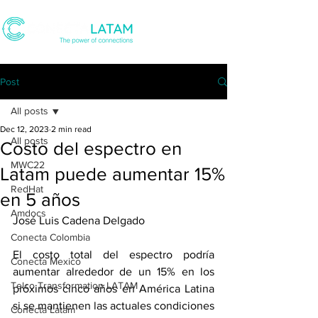
Post
All posts
Dec 12, 2023
2 min read
All posts
Costo del espectro en
MWC22
Latam puede aumentar 15%
RedHat
en 5 años
Amdocs
José Luis Cadena Delgado 
Conecta Colombia
El costo total del espectro podría 
Conecta Mexico
aumentar alrededor de un 15% en los 
Telco Transformation LATAM
próximos cinco años en América Latina 
si se mantienen las actuales condiciones 
Conecta Latam