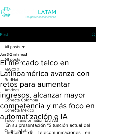
Post
All posts
Jun 3
2 min read
All posts
El mercado telco en
MWC22
Latinoamérica avanza con
RedHat
retos para aumentar
Amdocs
ingresos, alcanzar mayor
Conecta Colombia
competencia y más foco en
Conecta Mexico
automatización e IA
Telco Transformation LATAM
En su presentación “Situación actual del 
Conecta Latam
mercado de telecomunicaciones en 