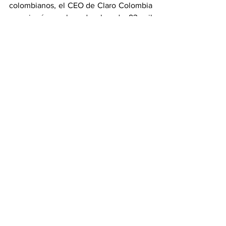
colombianos, el CEO de Claro Colombia 
mencionó que han desplegado 93 mil 
kilómetros de fibra y cuentan con tres 
data centers.
Colombia
Claro
conectividad
Latam
Claro Colombia
Carlos Zenteno
Conecta Colombia