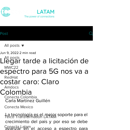
Post
All posts
Jun 9, 2022
2 min read
All posts
Llegar tarde a licitación de
MWC22
espectro para 5G nos va a
RedHat
costar caro: Claro
Amdocs
Colombia
Conecta Colombia
Carla Martínez Guillén
Conecta Mexico
La tecnología es el mejor soporte para el 
Telco Transformation LATAM
crecimiento del país y por eso se debe 
Conecta Latam
avanzar en el acceso a espectro para 