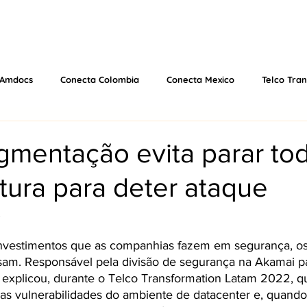
 US
EVENTS
WHAT WE DO
VIDEOS
PODCAS
Amdocs
Conecta Colombia
Conecta Mexico
Telco Tra
MWC25
MWC26
gmentação evita parar to
utura para deter ataque
investimentos que as companhias fazem em segurança, os
sam. Responsável pela divisão de segurança na Akamai p
 explicou, durante o Telco Transformation Latam 2022, q
as as vulnerabilidades do ambiente de datacenter e, quand