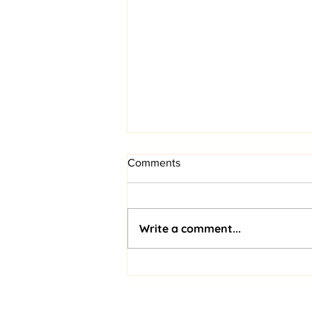
Comments
Write a comment...
Trasna and CardNet alliance
targets SIM market in Latin
America