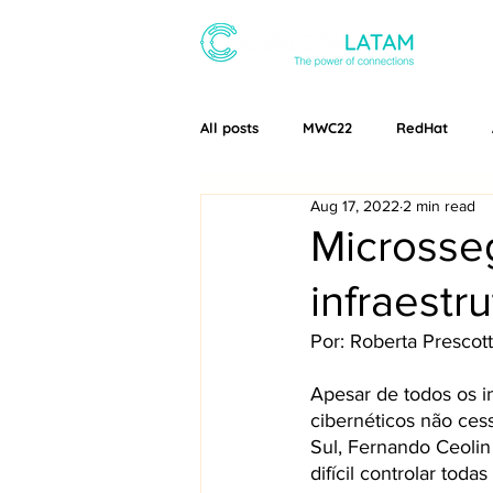
ABOUT
All posts
MWC22
RedHat
Aug 17, 2022
2 min read
Conecta Latam
MWC24
Microsse
infraestr
Por: Roberta Prescott
Apesar de todos os 
cibernéticos não ces
Sul, Fernando Ceolin
difícil controlar tod