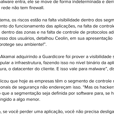
malware entra, ele se move de forma indeterminada e den
ede não tem firewall. 
ema, os riscos estão na falta visibilidade dentro dos seg
ento do funcionamento das aplicações, na falta de control
dentro das zonas e na falta de controle de protocolos adm
sso dos usuários, detalhou Ceolin, em sua apresentação
rotege seu ambiente!”. 
Akamai adquirindo a Guardicore foi prover a visibilidade 
lar a infraestrutura, fazendo isso no nível binário da apl
ura, o datacenter do cliente. E isso vale para malware”, di
icou que hoje as empresas têm o segmento de controle n
cionais de segurança não endereçam isso. “Mas os hacker
que a segmentação seja definida por software para, se 
ringido a algo menor. 
se você perder uma aplicação, você não precisa desligar