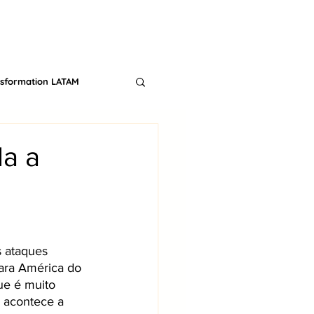
CONTACT
TS
BLOG
nsformation LATAM
da a
 ataques 
ara América do 
ue é muito 
o acontece a 