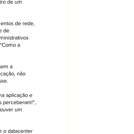
tro de um 
mentos de rede, 
e de 
inistrativos 
 “Como a 
sem a 
icação, não 
sse. 
a aplicação e 
s perceberam!”, 
houver um 
 o datacenter 