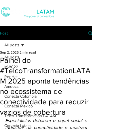
Post
All posts
Sep 2, 2025
2 min read
All posts
Painel do
MWC22
#TelcoTransformationLATA
RedHat
M 2025 aponta tendências
Amdocs
no ecossistema de
Conecta Colombia
conectividade para reduzir
Conecta Mexico
vazios de cobertura
Telco Transformation LATAM
Especialistas debatem o papel social e 
Conecta Latam
industrial da conectividade e mostram 