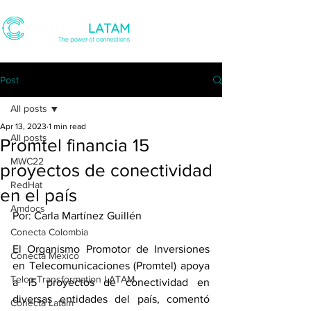
Post
All posts
Apr 13, 2023
1 min read
All posts
Promtel financia 15
MWC22
proyectos de conectividad
RedHat
en el país
Amdocs
Por: Carla Martínez Guillén
Conecta Colombia
El Organismo Promotor de Inversiones 
Conecta Mexico
en Telecomunicaciones (Promtel) apoya 
Telco Transformation LATAM
a 15 proyectos de conectividad en 
diversas entidades del país, comentó 
Conecta Latam