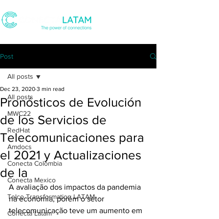
Post
All posts
Dec 23, 2020
3 min read
All posts
Pronósticos de Evolución
MWC22
de los Servicios de
RedHat
Telecomunicaciones para
Amdocs
el 2021 y Actualizaciones
Conecta Colombia
de la
Conecta Mexico
A avaliação dos impactos da pandemia 
Telco Transformation LATAM
na economia, porém o setor 
telecomunicação teve um aumento em 
Conecta Latam