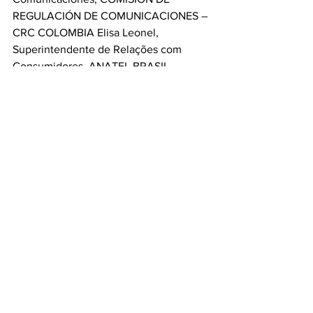
REGULACIÓN DE COMUNICACIONES – 
CRC COLOMBIA Elisa Leonel, 
Superintendente de Relações com 
Consumidores, ANATEL BRASIL  
Pamela Gidi Masias, Subsecretaria de 
Telecomunicaciones, SUBTEL  Rafael 
Eduardo Muente Schwarz, Presidente 
del Consejo Directivo, OSIPTEL    
O evento Conecta-Latam aconteceu 
nos dias 18 e 19 de novembro de 2020 - 
edição virtual
https://www.youtube.com/watch?
v=MWCZEmZgqJM