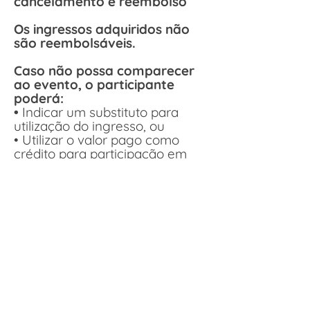
cancelamento e reembolso
Os ingressos adquiridos não
são reembolsáveis.
Caso não possa comparecer
ao evento, o participante
poderá:
•
Indicar um substituto para
utilização do ingresso, ou
• Utilizar o valor pago como
crédito para participação em
um próximo evento da Conecta
LATAM.
O crédito deverá ser utilizado
no prazo máximo de 12 meses a
partir da data da compra.
CONECTA LATAM / 2026
© 2025 por Conecta Latam