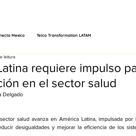
 NÓS
EVENTOS
O QUE FAZEMOS
VÍDEOS
PODCAS
necta Mexico
Telco Transformation LATAM
e leitura
atina requiere impulso p
ación en el sector salud
a Delgado
l sector salud avanza en América Latina, impulsada por 
educir desigualdades y mejorar la eficiencia de los sist