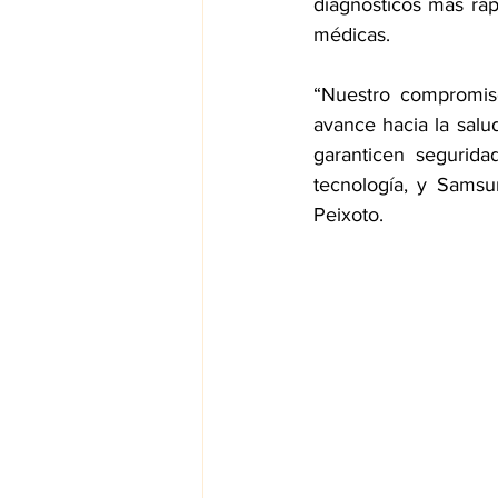
diagnósticos más ráp
médicas.
“Nuestro compromiso
avance hacia la salud
garanticen segurida
tecnología, y Samsun
Peixoto.