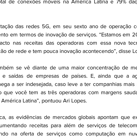
tal de conexões móveis na América Latina e 79% daq
tação das redes 5G, em seu sexto ano de operação co
nto em termos de inovação de serviços. “Estamos em 20
acto nas receitas das operadoras com essa nova tecn
ção de rede e tem pouca inovação acontecendo”, disse L
ambém se vê diante de uma maior concentração de me
as e saídas de empresas de países. E, ainda que a ag
chega a ser indesejada, caso leve a ter companhias mais s
so que você tem as três operadoras com margens saudáv
 América Latina”, pontuou Ari Lopes. 
ca, as evidências de mercados globais apontam que ex
umentando receitas para além de serviços de telecom
rando na oferta de serviços como computação em nuv