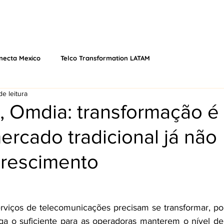
 NÓS
EVENTOS
O QUE FAZEMOS
VÍDEOS
PODCAS
necta Mexico
Telco Transformation LATAM
de leitura
, Omdia: transformação é 
rcado tradicional já não
crescimento
erviços de telecomunicações precisam se transformar, p
ega o suficiente para as operadoras manterem o nível de