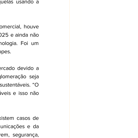
uelas usando a 
mercial, houve 
25 e ainda não 
ologia. Foi um 
opes. 
rcado devido a 
lomeração seja 
ustentáveis. “O 
eis e isso não 
istem casos de 
unicações e da 
em, segurança, 