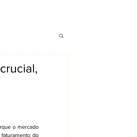
CONTATO
TS
BLOG
crucial,
orque o mercado 
 faturamento do 