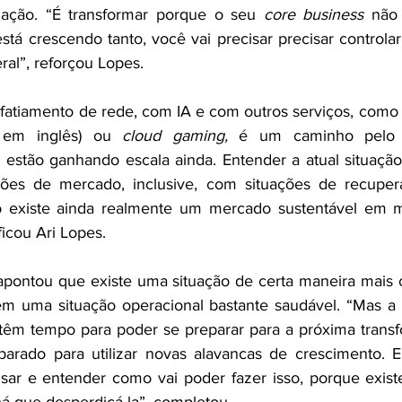
mação. “É transformar porque o seu 
core business
 não 
está crescendo tanto, você vai precisar precisar controla
al”, reforçou Lopes. 
fatiamento de rede, com IA e com outros serviços, como 
 em inglês) ou 
cloud gaming,
 é um caminho pelo q
 estão ganhando escala ainda. Entender a atual situação 
ões de mercado, inclusive, com situações de recuperaç
 existe ainda realmente um mercado sustentável em mu
ficou Ari Lopes.
a apontou que existe uma situação de certa maneira mais
 em uma situação operacional bastante saudável. “Mas a
 têm tempo para poder se preparar para a próxima transfo
eparado para utilizar novas alavancas de crescimento. 
sar e entender como vai poder fazer isso, porque exist