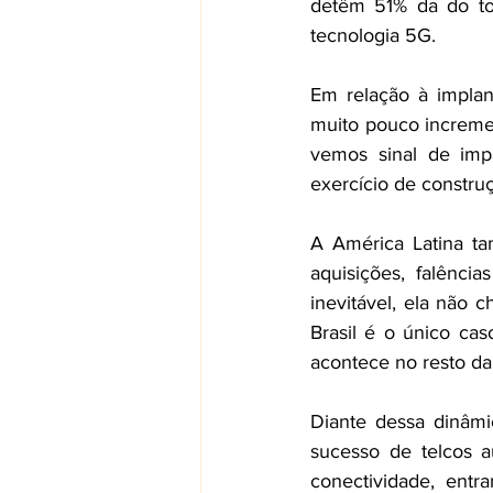
detêm 51% da do to
tecnologia 5G.  
Em relação à implan
muito pouco increme
vemos sinal de imp
exercício de constru
A América Latina t
aquisições, falênci
inevitável, ela não 
Brasil é o único ca
acontece no resto da
Diante dessa dinâmi
sucesso de telcos a
conectividade, ent