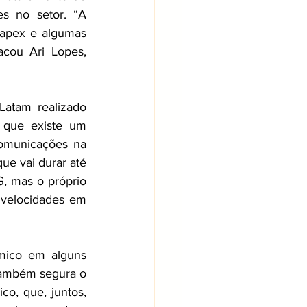
s no setor. “A 
Capex e algumas 
das apostas, como 5G, ainda não trouxeram o resultado esperado”, destacou Ari Lopes, 
tam realizado 
 que existe um 
omunicações na 
e vai durar até 
 mas o próprio 
velocidades em 
ico em alguns 
também segura o 
o, que, juntos, 