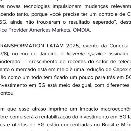
as novas tecnologias impulsionam mudanças relevante
escendo tanto, porque você precisa ter um controle de 
vice Provider Americas Markets, OMDIA.
TRANSFORMATION LATAM 2025, evento da Conecta La
27/8), no Rio de Janeiro, o 
keynote speaker
 assinalou
oderado — crescimento de receitas do setor de telec
uanto o mercado está em meio à uma redução de Capex qu
ião como um todo tem ficado um pouco para trás em 5G,
nvestimento em 5G está meio desigual, com diferentes 
pontou.
 que esse atraso imprime um impacto macroeconôm
sobre como será a rentabilização do investimento em 5G 
s e ofertas de 5G estão concentradas no Brasil e Méxic