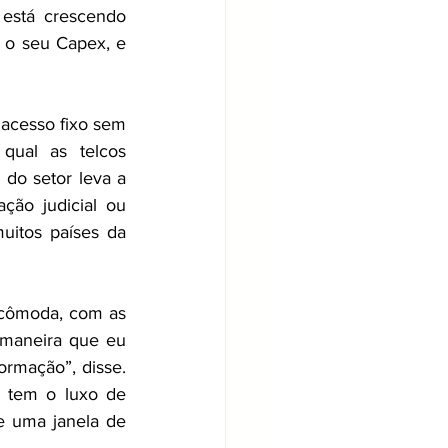
está crescendo 
r o seu Capex, e 
acesso fixo sem 
ual as telcos 
do setor leva a 
ão judicial ou 
itos países da 
 cômoda, com as 
 maneira que eu 
rmação”, disse. 
E tem o luxo de 
e uma janela de 