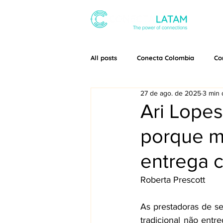
SOBRE
All posts
Conecta Colombia
Co
27 de ago. de 2025
3 min 
Ari Lopes
porque me
entrega 
Roberta Prescott  
As prestadoras de s
tradicional não entr