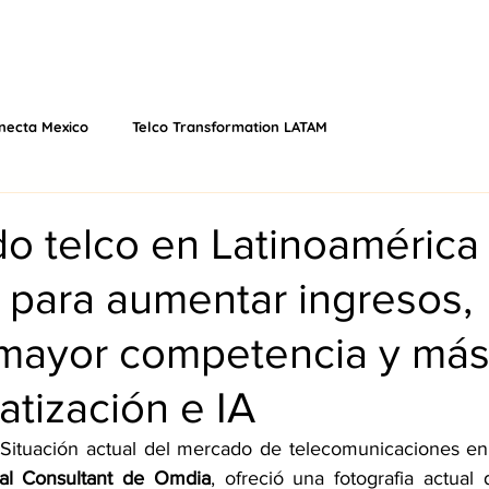
 NÓS
EVENTOS
O QUE FAZEMOS
VÍDEOS
PODCAS
necta Mexico
Telco Transformation LATAM
do telco en Latinoamérica
 para aumentar ingresos,
 mayor competencia y más
tización e IA
pal Consultant de Omdia
, ofreció una
 fotografia actual 