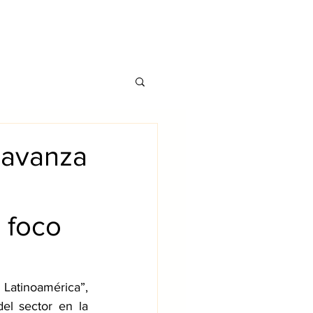
CONTATO
TS
BLOG
 avanza
 foco
En su presentación “Situación actual del mercado de telecomunicaciones en Latinoamérica”, 
del sector en la 