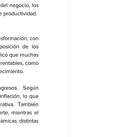
el negocio, los 
e 
productividad.  
sformación, con 
osición de los 
plicó que muchas 
rentables, como 
ecimiento.
ngresos.  Según 
nflación, lo que 
rativa.  También 
e, mientras el 
ámicas distintas 