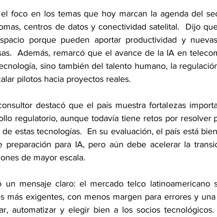
l foco en los temas que hoy marcan la agenda del secto
ónomas, centros de datos y conectividad satelital.  Dijo qu
spacio porque pueden aportar productividad y nuevas
as.  Además, remarcó que el avance de la IA en telecom
ecnología, sino también del talento humano, la regulación
alar pilotos hacia proyectos reales.
onsultor destacó que el país muestra fortalezas importan
lo regulatorio, aunque todavía tiene retos por resolver p
e estas tecnologías.  En su evaluación, el país está bie
e preparación para IA, pero aún debe acelerar la transi
iones de mayor escala.
ó un mensaje claro: el mercado telco latinoamericano s
es más exigentes, con menos margen para errores y una 
, automatizar y elegir bien a los socios tecnológicos. 