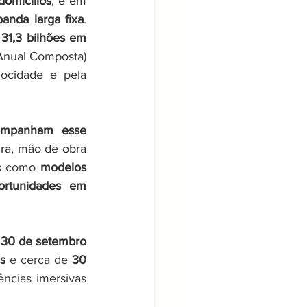
omicílios
, e em 
anda larga fixa
. 
31,3 bilhões em 
nual Composta) 
ocidade e pela 
ompanham esse 
ra, mão de obra 
as como 
modelos 
ortunidades em 
 
30 de setembro 
s
 e cerca de 
30 
ncias imersivas 