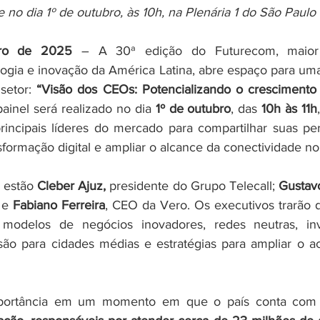
 no dia 1º de outubro, às 10h, na Plenária 1 do São Paulo
bro de 2025
 – A 30ª edição do Futurecom, maior 
logia e inovação da América Latina, abre espaço para uma
setor: 
“Visão dos CEOs: Potencializando o crescimento 
painel será realizado no dia 
1º de outubro
, das 
10h às 11h
rincipais líderes do mercado para compartilhar suas per
formação digital e ampliar o alcance da conectividade no 
 estão 
Cleber Ajuz, 
presidente do Grupo Telecall;
 Gustav
 e
 Fabiano Ferreira
, CEO da Vero. Os executivos trarão di
odelos de negócios inovadores, redes neutras, inv
nsão para cidades médias e estratégias para ampliar o ac
portância em um momento em que o país conta com