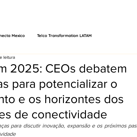
 NÓS
EVENTOS
O QUE FAZEMOS
VÍDEOS
PODCAS
necta Mexico
Telco Transformation LATAM
e leitura
m 2025: CEOs debatem
as para potencializar o
to e os horizontes dos
es de conectividade
anças para discutir inovação, expansão e os próximos pa
ividade