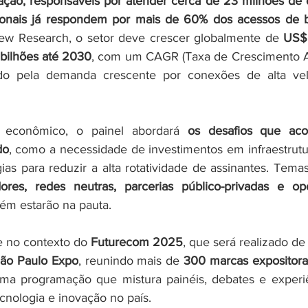
ção, responsáveis por atender cerca de 23 milhões de d
ionais já respondem por mais de 60% dos acessos de b
w Research, o setor deve crescer globalmente de 
US$ 
bilhões até 2030
, com um CAGR (Taxa de Crescimento A
ado pela demanda crescente por conexões de alta vel
econômico, o painel abordará 
os desafios que ac
do
, como a necessidade de investimentos em infraestrutu
égias para reduzir a alta rotatividade de assinantes. Tem
res, redes neutras, parcerias público-privadas e op
ém estarão na pauta.
 no contexto do 
Futurecom 2025
, que será realizado de
ão Paulo Expo
, reunindo mais de 
300 marcas expositora
ma programação que mistura painéis, debates e experiê
cnologia e inovação no país.