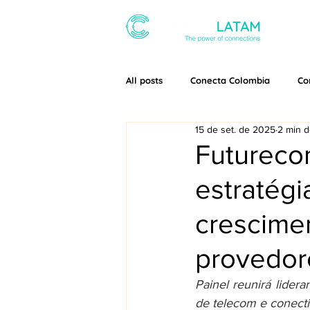
SOBRE
All posts
Conecta Colombia
Co
15 de set. de 2025
2 min d
Futureco
estratégi
crescimen
provedor
Painel reunirá lider
de telecom e conect