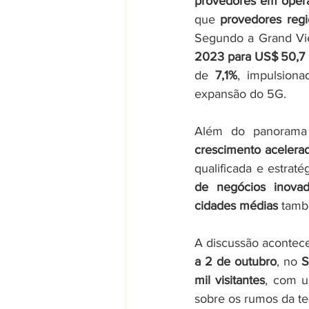
provedores em opera
que 
provedores reg
Segundo a Grand Vie
2023 para US$ 50,7 
de 
7,1%
, impulsion
expansão do 5G.
Além do panorama 
crescimento acelera
qualificada e estrat
de negócios inovado
cidades médias
 tamb
A discussão acontece
a 2 de outubro
, no 
S
mil visitantes
, com u
sobre os rumos da te