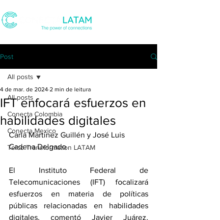
Post
All posts
4 de mar. de 2024
2 min de leitura
All posts
IFT enfocará esfuerzos en
Conecta Colombia
habilidades digitales
Conecta Mexico
Carla Martínez Guillén y José Luis 
Cadena Delgado
Telco Transformation LATAM
El Instituto Federal de 
Telecomunicaciones (IFT) focalizará 
esfuerzos en materia de políticas 
públicas relacionadas en habilidades 
digitales, comentó Javier Juárez, 