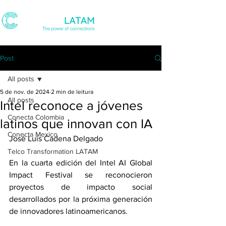
Post
All posts
5 de nov. de 2024
2 min de leitura
All posts
Intel reconoce a jóvenes
Conecta Colombia
latinos que innovan con IA
Conecta Mexico
José Luis Cadena Delgado
Telco Transformation LATAM
En la cuarta edición del Intel AI Global 
Impact Festival se reconocieron 
proyectos de impacto social 
desarrollados por la próxima generación 
de innovadores latinoamericanos.