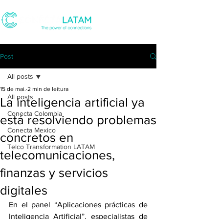
Post
All posts
15 de mai.
2 min de leitura
All posts
La inteligencia artificial ya
Conecta Colombia
está resolviendo problemas
Conecta Mexico
concretos en
Telco Transformation LATAM
telecomunicaciones,
finanzas y servicios
digitales
En el panel “Aplicaciones prácticas de 
Inteligencia Artificial”, especialistas de 