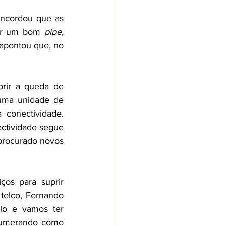
ncordou que as 
er um bom 
pipe
, 
 apontou que, no 
rir a queda de 
uma unidade de 
conectividade. 
ctividade segue 
procurado novos 
os para suprir 
elco, Fernando 
o e vamos ter 
numerando como 