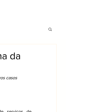
CONTATO
TS
BLOG
ma da
vos casos 
 serviços de 