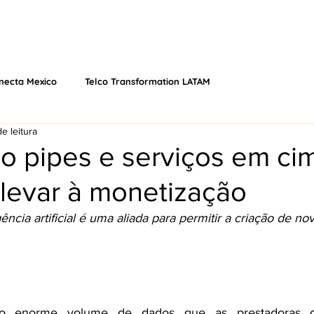
 NÓS
EVENTOS
O QUE FAZEMOS
VÍDEOS
PODCAS
necta Mexico
Telco Transformation LATAM
e leitura
o pipes e serviços em ci
 levar à monetização
gência artificial é uma aliada para permitir a criação de no
o enorme volume de dados que as prestadoras de