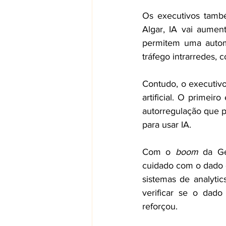
Os executivos também
Algar, IA vai aumen
permitem uma autom
tráfego intrarredes, 
Contudo, o executivo
artificial. O primei
autorregulação que pr
para usar IA.   
Com o 
boom
 da Ge
cuidado com o dado d
sistemas de analyti
verificar se o dado
reforçou.  