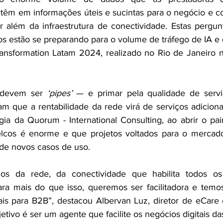
têm em informações úteis e sucintas para o negócio e c
r além da infraestrutura de conectividade. Estas pergun
os estão se preparando para o volume de tráfego de IA e q
ransformation Latam 2024, realizado no Rio de Janeiro n
 devem ser 
‘pipes’
 — e primar pela qualidade de servi
 que a rentabilidade da rede virá de serviços adicionai
gia da Quorum - International Consulting, ao abrir o pai
elcos é enorme e que projetos voltados para o mercado 
 de novos casos de uso. 
s da rede, da conectividade que habilita todos os
para mais do que isso, queremos ser facilitadora e temo
tais para B2B”, destacou Albervan Luz, diretor de eCare 
bjetivo é ser um agente que facilite os negócios digitais d