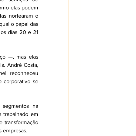
omo elas podem 
tas nortearam o 
ual o papel das 
os dias 20 e 21 
ço —, mas elas 
s. André Costa, 
nel, reconheceu 
corporativo se 
 segmentos na 
s trabalhado em 
e transformação 
as empresas.  