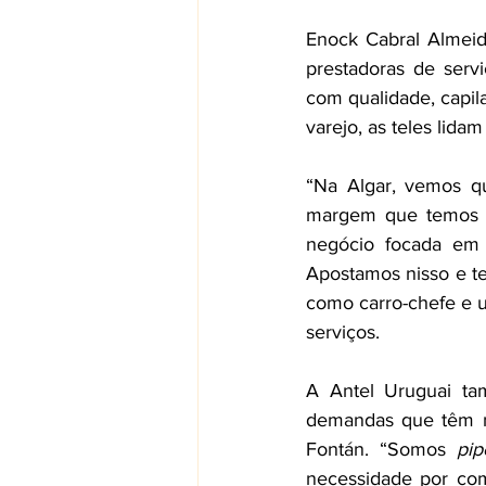
Enock Cabral Almeid
prestadoras de ser
com qualidade, capila
varejo, as teles lid
“Na Algar, vemos q
margem que temos n
negócio focada em p
Apostamos nisso e te
como carro-chefe e u
serviços. 
A Antel Uruguai ta
demandas que têm ne
Fontán. “Somos 
pip
necessidade por com