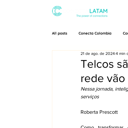
SOBRE
All posts
Conecta Colombia
Co
21 de ago. de 2024
4 min d
Telcos sã
rede vão
Nessa jornada, inteli
serviços 
Roberta Prescott 
Como transformar 