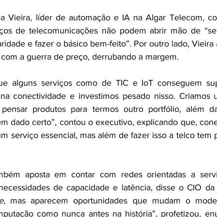
a Vieira, líder de automação e IA na Algar Telecom, co
viços de telecomunicações não podem abrir mão de “s
ridade e fazer o básico bem-feito”. Por outro lado, Vieira
am com a guerra de preço, derrubando a margem. 
ue alguns serviços como de TIC e IoT conseguem sup
a conectividade e investimos pesado nisso. Criamos 
ensar produtos para termos outro portfólio, além da 
m dado certo”, contou o executivo, explicando que, cone
m serviço essencial, mas além de fazer isso a telco tem 
mbém aposta em contar com redes orientadas a serviç
cessidades de capacidade e latência, disse o CIO da t
e, 
mas aparecem oportunidades que mudam o model
putação como nunca antes na história”, profetizou, e