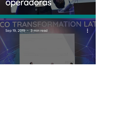
operadoras
Sep 19, 2019
3 min read
Oi e Algar explicam
processo de
modernização e
virtualização de suas
redes
© 2026 by Conecta Latam