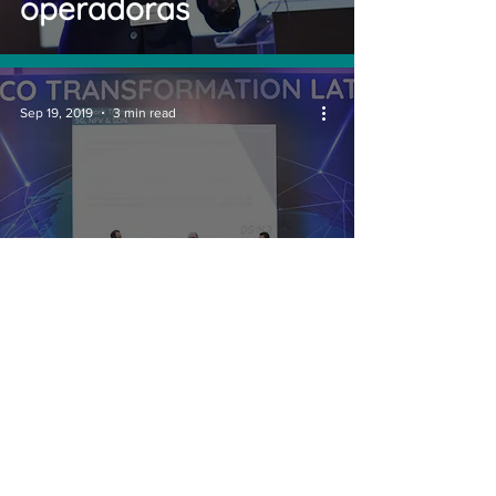
operadoras
Sep 19, 2019
3 min read
Oi e Algar explicam
processo de
modernização e
virtualização de suas
redes
© 2026 by Conecta Latam