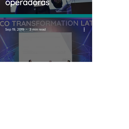
operadoras
Sep 19, 2019
3 min read
Oi e Algar explicam
processo de
modernização e
virtualização de suas
redes
© 2026 by Conecta Latam