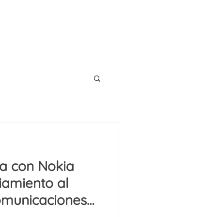
CONTACT
TS
BLOG
ía con Nokia
iamiento al
comunicaciones
ina