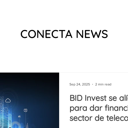
 US
EVENTS
WHAT WE DO
VIDEOS
PODCAS
CONECTA NEWS
Sep 24, 2025
2 min read
BID Invest se al
para dar financ
sector de tele
en América Lat