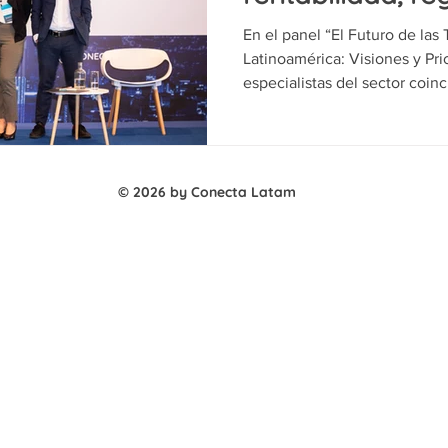
nuevas tecnolo
En el panel “El Futuro de la
Latinoamérica: Visiones y Pr
especialistas del sector coinc
vive una etapa de transforma
consolidación, presión sobre 
oportunidades en servicios dig
e inteligencia artificial. La sesión fue moderada por Paola
© 2026 by Conecta Latam
Herrera, de Cullen Internatio
Gonzalez, de Access Partners