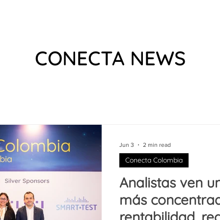
 US
EVENTS
WHAT WE DO
VIDEOS
PODCAS
CONECTA NEWS
Jun 3
2 min read
Conecta Colombia
Analistas ven u
más concentrad
rentabilidad, re