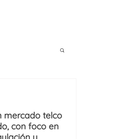
CONTACT
TS
BLOG
n mercado telco
o, con foco en
gulación y