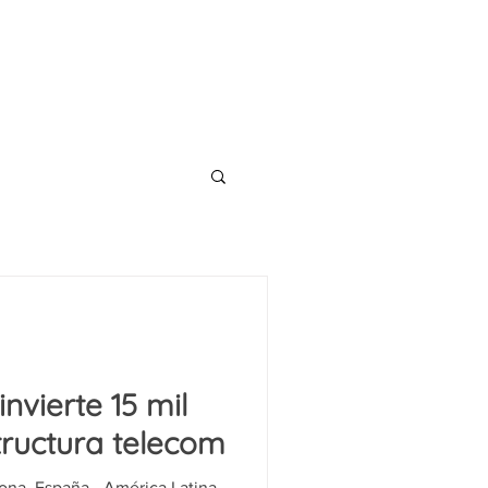
CONTACT
TS
BLOG
nvierte 15 mil
tructura telecom
lona, España.- América Latina