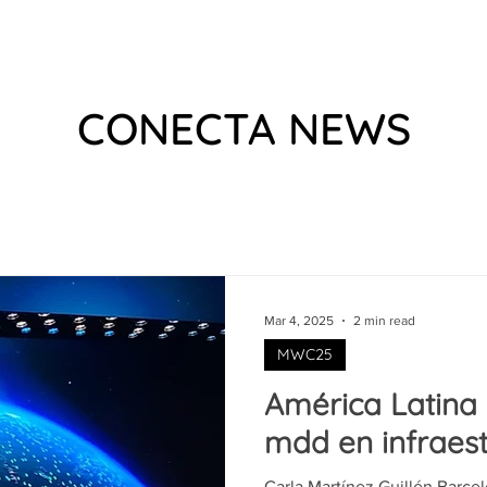
 US
EVENTS
WHAT WE DO
VIDEOS
PODCAS
CONECTA NEWS
Mar 4, 2025
2 min read
MWC25
América Latina i
mdd en infraes
Carla Martínez Guillén Barce