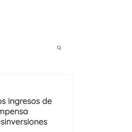
CONTACT
TS
BLOG
os ingresos de
ompensa
sinversiones