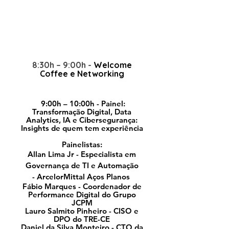
Agenda Preliminar
Digital Business Cases
Sujeita a alteração
8:30h – 9:00h -
Welcome
Coffee e Networking
9:00h – 10:00h - Painel:
Transformação Digital, Data
Analytics, IA e Cibersegurança:
Insights de quem tem experiência
Painelistas:​
Allan Lima Jr -
Especialista em
Governança de TI e Automação
-
ArcelorMittal Aços Planos
Fábio Marques - Coordenador de
Performance Digital do Grupo
JCPM
Lauro Salmito Pinheiro -
CISO e
DPO
do TRE-CE
Daniel da Silva Monteiro - CTO da