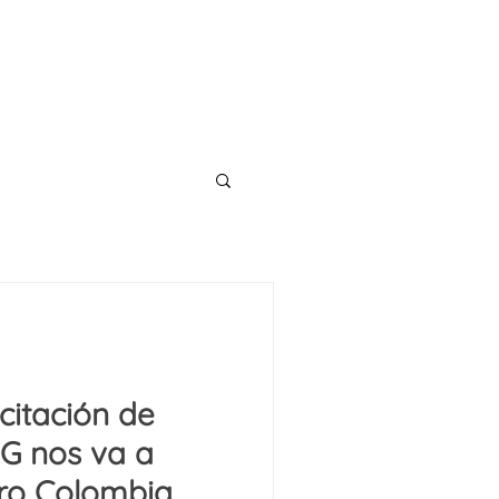
CONTACTO
TS
BLOG
icitación de
5G nos va a
aro Colombia