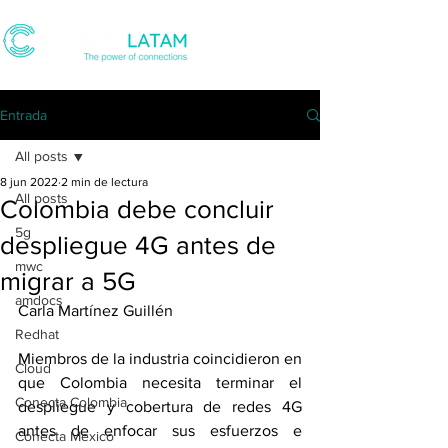
Entrada
All posts
8 jun 2022
2 min de lectura
All posts
Colombia debe concluir
5g
despliegue 4G antes de
mwc
migrar a 5G
amdocs
Carla Martínez Guillén
Redhat
Miembros de la industria coincidieron en 
Cloud
que Colombia necesita terminar el 
Conecta Colombia
despliegue y cobertura de redes 4G 
antes de enfocar sus esfuerzos e 
Conecta Mexico