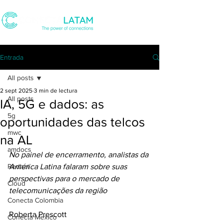
Entrada
All posts
2 sept 2025
3 min de lectura
All posts
IA, 5G e dados: as
5g
oportunidades das telcos
mwc
na AL
amdocs
No painel de encerramento, analistas da 
Redhat
América Latina falaram sobre suas 
perspectivas para o mercado de 
Cloud
telecomunicações da região
Conecta Colombia
Roberta Prescott
Conecta Mexico