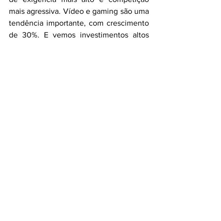
mais agressiva. Vídeo e gaming são uma 
tendência importante, com crescimento 
de 30%. E vemos investimentos altos 
acontecendo, mas a conta tem de ser 
paga, sendo preciso converter em 
monetização”, defendeu Rodrigues. 