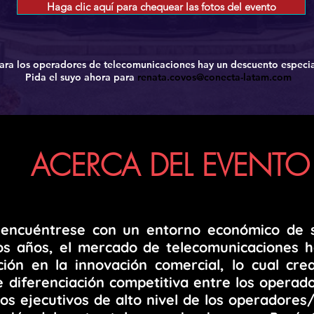
Haga clic aquí para chequear las fotos del evento
ara los operadores de telecomunicaciones hay un descuento especi
Pida el suyo ahora para
renata.covos@conecta-latam.com
ACERCA DEL EVENTO
 encuéntrese con un entorno económico de s
mos años, el mercado de telecomunicaciones 
ción en la innovación comercial, lo cual cr
 diferenciación competitiva entre los operado
los ejecutivos de alto nivel de los operadore