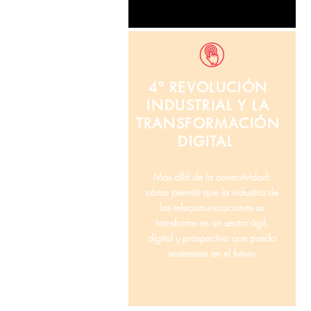
4ª REVOLUCIÓN
INDUSTRIAL Y LA
TRANSFORMACIÓN
DIGITAL
Más allá de la conectividad:
cómo permitir que la industria de
las telecomunicaciones se
transforme en un sector ágil,
digital y prospectivo que pueda
sostenerse en el futuro