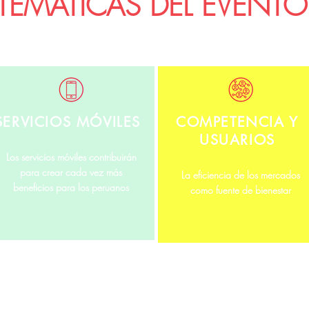
TEMATICAS DEL EVENTO
SERVICIOS MÓVILES
COMPETENCIA Y
USUARIOS
Los servicios móviles contribuirán
para crear cada vez más
La eficiencia de los mercados
beneficios para los peruanos
como fuente de bienestar