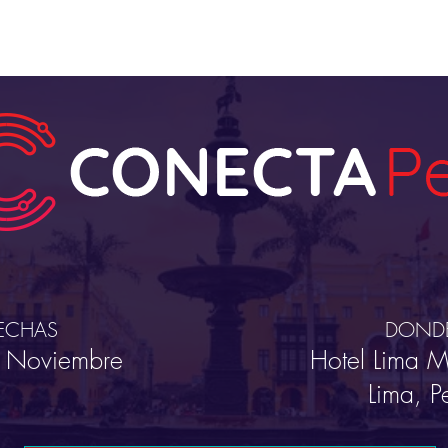
 US
EVENTS
WHAT WE DO
VIDEOS
PODCAS
ECHAS
DOND
 Noviembre
Hotel Lima Mi
Lima, P