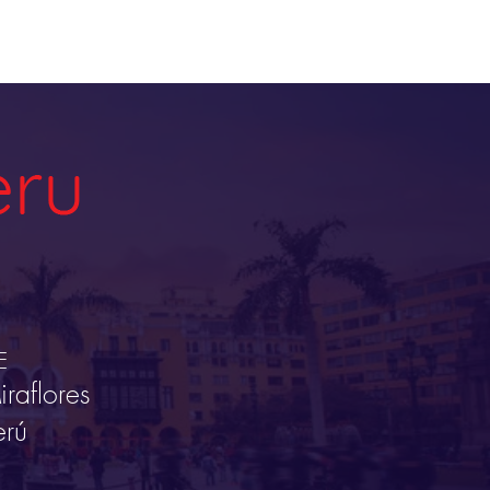
CONTACT
TS
BLOG
E
raflores
erú