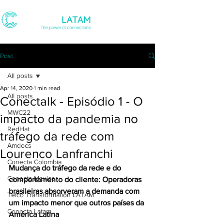
Post
All posts
Apr 14, 2020
1 min read
All posts
Conectalk - Episódio 1 - O
MWC22
impacto da pandemia no
RedHat
tráfego da rede com
Amdocs
Lourenco Lanfranchi
Conecta Colombia
Mudança do tráfego da rede e do 
Conecta Mexico
comportamento do cliente: Operadoras 
brasileiras absorveram a demanda com 
Telco Transformation LATAM
um impacto menor que outros países da 
Conecta Latam
América Latina