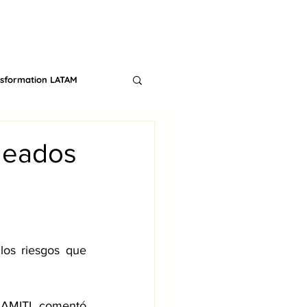
CONTACT
TS
BLOG
nsformation LATAM
leados
 los riesgos que 
 AMITI, comentó 