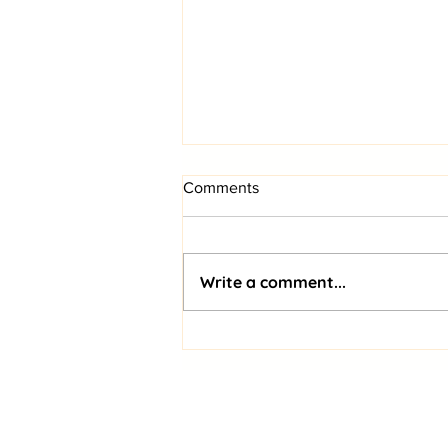
Comments
Write a comment...
Soberanía de datos y
ciberseguridad: expertos
alertan sobre los nuevos
riesgos de la IA para el
General Conditions: Tickets
ecosistema digital