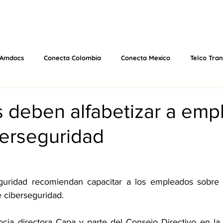
 US
EVENTS
WHAT WE DO
VIDEOS
PODCAS
Amdocs
Conecta Colombia
Conecta Mexico
Telco Tra
MWC25
MWC26
 deben alfabetizar a emp
berseguridad
guridad recomiendan capacitar a los empleados sobre
e ciberseguridad.
ocia directora Capa y parte del Consejo Directivo en
 la