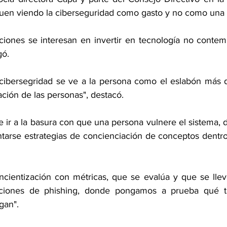
uen viendo la ciberseguridad como 
gasto y no como una 
iones se interesan en invertir en tecnología no
 contem
gó.
 cibersegridad se ve a la persona como el eslabón más
 
tación de las personas", destacó.
e ir a la basura con que una persona vulnere el
 sistema, d
arse estrategias de 
concienciación de conceptos dentro 
cientización con métricas, que se evalúa y que se
 lle
ciones de phishing, donde pongamos a prueba qué ta
gan".