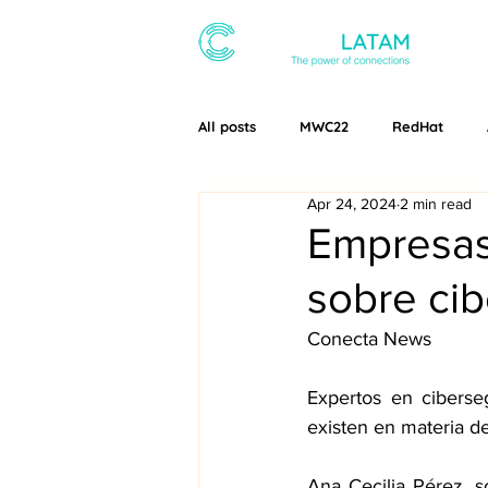
ABOUT
All posts
MWC22
RedHat
Apr 24, 2024
2 min read
Conecta Latam
MWC24
Empresas
sobre ci
Conecta News
Expertos en ciberse
existen en materia d
Ana Cecilia Pérez, s