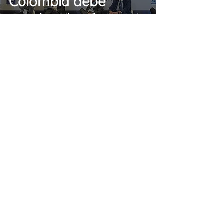
Colombia debe
concluir despliegue
4G antes de migrar a
5G
8 de jun. de 2022
3 min de leitura
Cerrar la brecha
digital y que todos
tengan servicios
telecom debe ser el